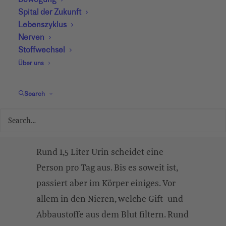
Bewegung
Urin: Der
Spital der Zukunft
Lebenszyklus
Botschafter der
Nerven
Nieren
Stoffwechsel
Über uns
Urin schwemmt Stoffe aus dem Körper, welche
die Nieren herausgefiltert haben. Wird er
Search
regelmässig kontrolliert, können Nierenleiden
frühzeitig erkannt werden.
Rund 1,5 Liter Urin scheidet eine
Person pro Tag aus. Bis es soweit ist,
passiert aber im Körper einiges. Vor
allem in den Nieren, welche Gift- und
Abbaustoffe aus dem Blut filtern. Rund