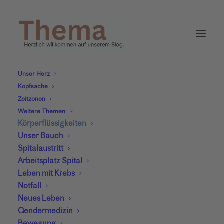
Unser Herz
Kopfsache
Zeitzonen
Weitere Themen
Körperflüssigkeiten
Unser Bauch
Spitalaustritt
Arbeitsplatz Spital
Leben mit Krebs
Notfall
Neues Leben
Nierenleiden
Gendermedizin