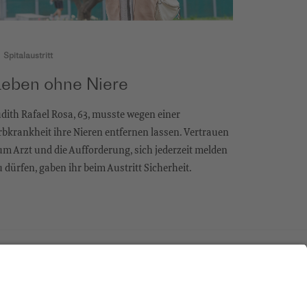
Spitalaustritt
Leben ohne Niere
udith Rafael Rosa, 63, musste wegen einer
rbkrankheit ihre Nieren entfernen lassen. Vertrauen
um Arzt und die Aufforderung, sich jederzeit melden
u dürfen, gaben ihr beim Austritt Sicherheit.