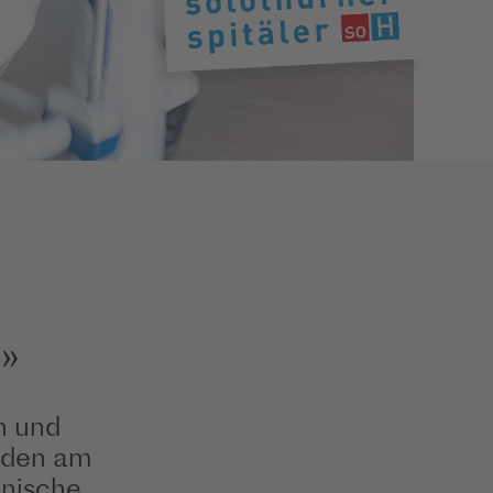
»
n und
unden am
inische