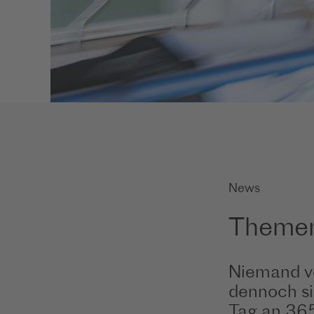
News
Themen
Niemand vo
dennoch si
Tag an 365