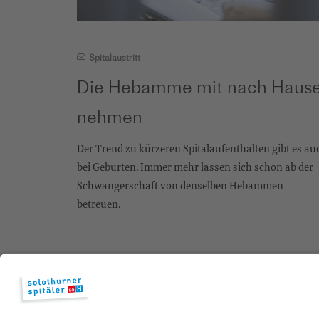
Spitalaustritt
Die Hebamme mit nach Haus
nehmen
Der Trend zu kürzeren Spitalaufenthalten gibt es au
bei Geburten. Immer mehr lassen sich schon ab der
Schwangerschaft von denselben Hebammen
betreuen.