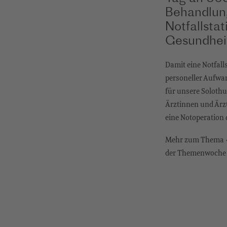
Behandlung
Notfallsta
Gesundhei
Damit eine Notfall
personeller Aufwa
für unsere Solothu
Ärztinnen und Ärz
eine Notoperation
Mehr zum Thema «N
der Themenwoche G