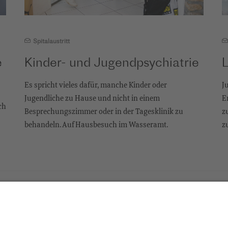
Spitalaustritt
e
Kinder- und Jugendpsychiatrie
Es spricht vieles dafür, manche Kinder oder
J
Jugendliche zu Hause und nicht in einem
E
ch
Besprechungszimmer oder in der Tagesklinik zu
z
behandeln. Auf Hausbesuch im Wasseramt.
z