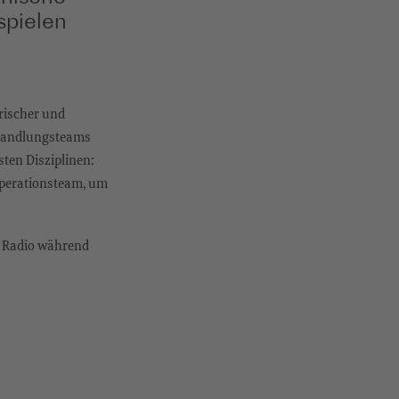
spielen
orischer und
Behandlungsteams
ten Disziplinen:
Operationsteam, um
m Radio während