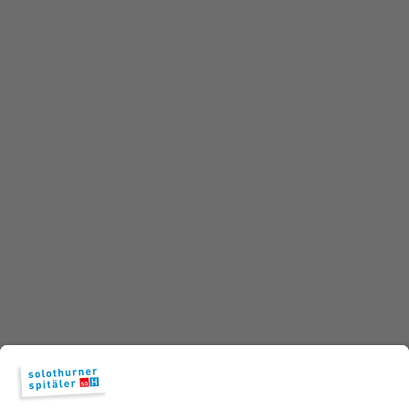
Spitalaustritt
Vernetzte Zusammenarbeit
Ergotherapie
In der Ergotherapie ist es unser Ziel, dass die Patientinnen
und Patienten möglichst viele Aktivitäten wieder ausführen
können.