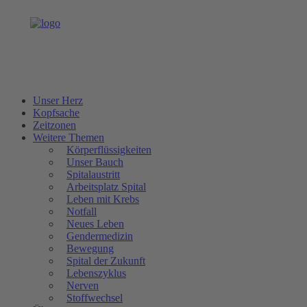
Unser Herz
Kopfsache
Zeitzonen
Weitere Themen
Körperflüssigkeiten
Unser Bauch
Spitalaustritt
Arbeitsplatz Spital
Leben mit Krebs
Notfall
Neues Leben
Gendermedizin
Bewegung
Spital der Zukunft
Lebenszyklus
Nerven
Stoffwechsel