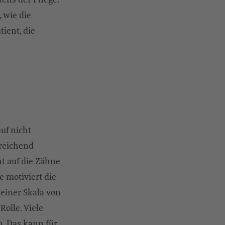
 wie die
ient, die
uf nicht
sreichend
t auf die Zähne
e motiviert die
 einer Skala von
Rolle. Viele
. Das kann für