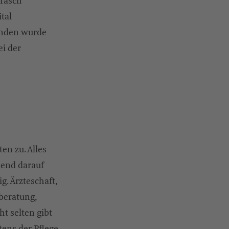
 rasch
tal
tanden wurde
ei der
en zu. Alles
hend darauf
g. Ärzteschaft,
beratung,
t selten gibt
ens der Pflege.