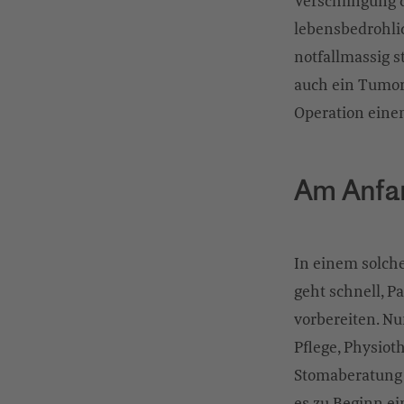
Verschlingung d
lebensbedrohlic
notfallmassig s
auch ein Tumor 
Operation eine
Am Anfan
In einem solche
geht schnell, P
vorbereiten. Nu
Pflege, Physiot
Stomaberatung 
es zu Beginn ei