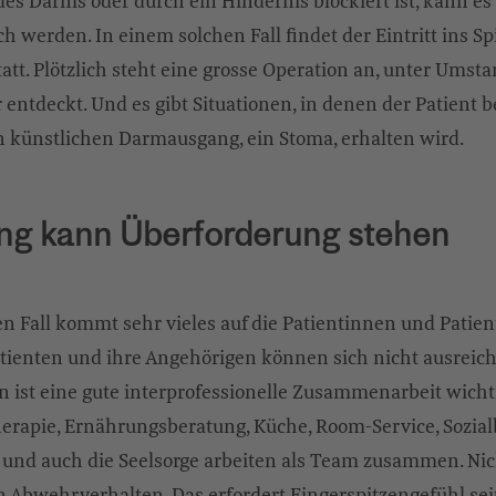
es Darms oder durch ein Hindernis blockiert ist, kann es
h werden. In einem solchen Fall findet der Eintritt ins Spi
tatt. Plötzlich steht eine grosse Operation an, unter Ums
entdeckt. Und es gibt Situationen, in denen der Patient b
n künstlichen Darmausgang, ein Stoma, erhalten wird.
g kann Überforderung stehen
n Fall kommt sehr vieles auf die Patientinnen und Patient
atienten und ihre Angehörigen können sich nicht ausreic
n ist eine gute interprofessionelle Zusammenarbeit wichti
herapie, Ernährungsberatung, Küche, Room-Service, Sozial
und auch die Seelsorge arbeiten als Team zusammen. Nich
n Abwehrverhalten. Das erfordert Fingerspitzengefühl seit