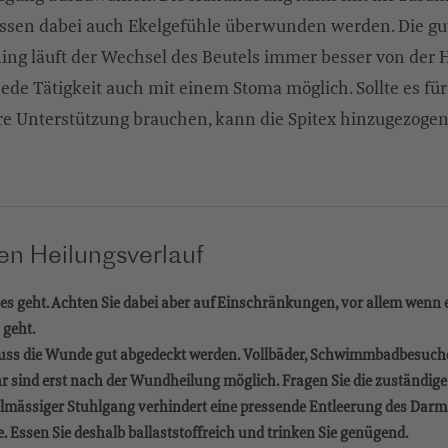
ssen dabei auch Ekelgefühle überwunden werden. Die gut
ning läuft der Wechsel des Beutels immer besser von der
 jede Tätigkeit auch mit einem Stoma möglich. Sollte es fü
re Unterstützung brauchen, kann die Spitex hinzugezoge
den Heilungsverlauf
ut es geht. Achten Sie dabei aber auf Einschränkungen, vor allem wen
 geht.
ss die Wunde gut abgedeckt werden. Vollbäder, Schwimmbadbesuch
 sind erst nach der Wundheilung möglich. Fragen Sie die zuständige
elmässiger Stuhlgang verhindert eine pressende Entleerung des Darm
e. Essen Sie deshalb ballaststoffreich und trinken Sie genügend.