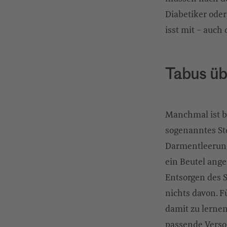
Diabetiker oder
isst mit – auch 
Tabus ü
Manchmal ist b
sogenanntes Sto
Darmentleerung 
ein Beutel ange
Entsorgen des 
nichts davon. F
damit zu lernen
passende Vers