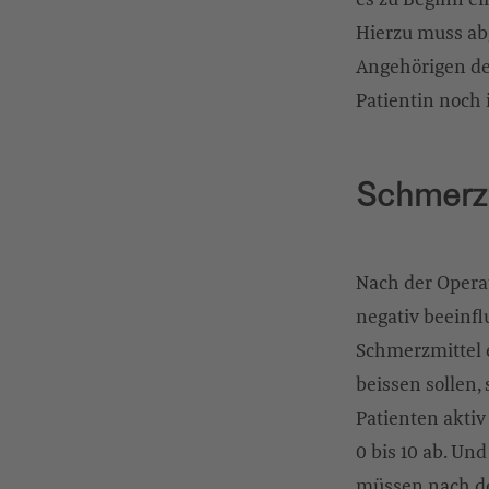
Hierzu muss ab
Angehörigen der
Patientin noch i
Schmerzf
Nach der Operat
negativ beeinfl
Schmerzmittel e
beissen sollen,
Patienten aktiv
0 bis 10 ab. Un
müssen nach de