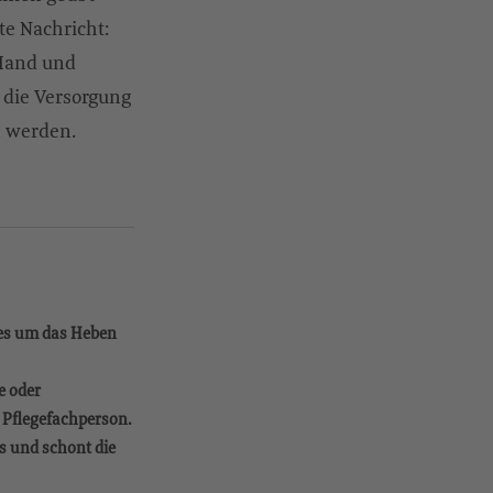
e Nachricht:
 Hand und
r die Versorgung
n werden.
n es um das Heben
e oder
 Pflegefachperson.
s und schont die