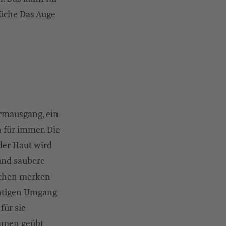
Küche Das Auge
rmausgang, ein
 für immer. Die
der Haut wird
 und saubere
nschen merken
ichtigen Umgang
für sie
mmen geübt