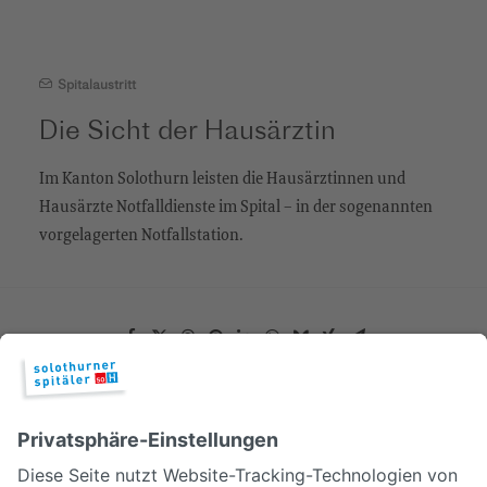
Spitalaustritt
Die Sicht der Hausärztin
Im Kanton Solothurn leisten die Hausärztinnen und
Hausärzte Notfalldienste im Spital – in der sogenannten
vorgelagerten Notfallstation.