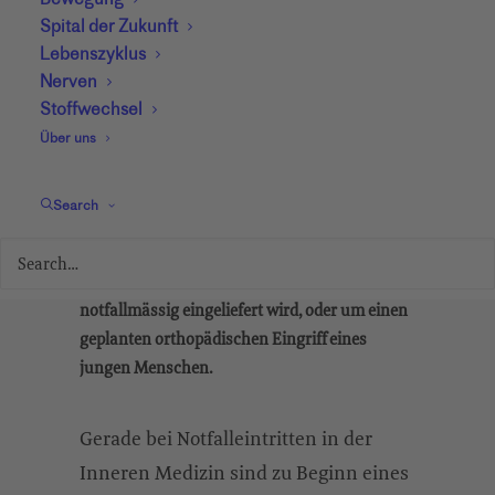
Bewegung
Bei uns laufen alle
Spital der Zukunft
Lebenszyklus
Informationen
Nerven
zusammen
Stoffwechsel
Über uns
Die Planung des Austritts fängt bei uns bereits
Search
beim Eintritt an. Natürlich ist es ein grosser
Unterschied, ob es sich um eine betagte Person
handelt, die mit einer Lungenentzündung
notfallmässig eingeliefert wird, oder um einen
geplanten orthopädischen Eingriff eines
jungen Menschen.
Gerade bei Notfalleintritten in der
Inneren Medizin sind zu Beginn eines