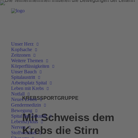
Unser Herz
Kopfsache
Zeitzonen
Weitere Themen
Körperflüssigkeiten
Unser Bauch
Spitalaustritt
Arbeitsplatz Spital
Leben mit Krebs
Notfall
KREBSSPORTGRUPPE
Neues Leben
Gendermedizin
Bewegung
Mit Schweiss dem
Spital der Zukunft
Lebenszyklus
Krebs die Stirn
Nerven
Stoffwechsel