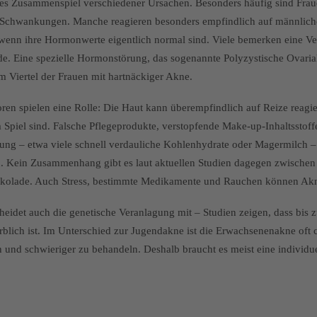
es Zusammenspiel verschiedener Ursachen. Besonders häufig sind Fraue
 Schwankungen. Manche reagieren besonders empfindlich auf männlic
 wenn ihre Hormonwerte eigentlich normal sind. Viele bemerken eine V
de. Eine spezielle Hormonstörung, das sogenannte Polyzystische Ovar
nem Viertel der Frauen mit hartnäckiger Akne.
ren spielen eine Rolle: Die Haut kann überempfindlich auf Reize reagie
 Spiel sind. Falsche Pflegeprodukte, verstopfende Make-up-Inhaltsstoff
ung – etwa viele schnell verdauliche Kohlenhydrate oder Magermilch 
en. Kein Zusammenhang gibt es laut aktuellen Studien dagegen zwisch
olade. Auch Stress, bestimmte Medikamente und Rauchen können Akn
cheidet auch die genetische Veranlagung mit – Studien zeigen, dass bis 
rblich ist. Im Unterschied zur Jugendakne ist die Erwachsenenakne oft 
h und schwieriger zu behandeln. Deshalb braucht es meist eine individu