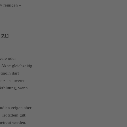
v reinigen –
 zu
were oder
 Akne gleichzeitig
tinoin darf
es zu schweren
Verhütung, wenn
udien zeigen aber:
 Trotzdem gilt:
etreut werden.