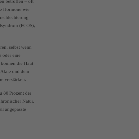
n betroffen – oft
he Hormone wie
erschlechterung
ialsyndrom (PCOS),
ren, selbst wenn
e oder eine
– können die Haut
en Akne und dem
e verstärken.
zu 80 Prozent der
chronischer Natur,
ell angepasste