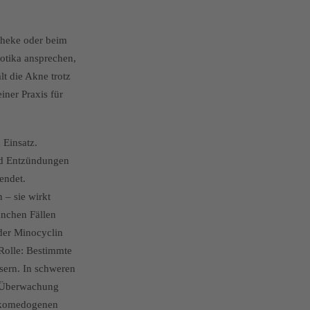
theke oder beim
otika ansprechen,
t die Akne trotz
iner Praxis für
 Einsatz.
nd Entzündungen
endet.
 – sie wirkt
anchen Fällen
der Minocyclin
Rolle: Bestimmte
sern. In schweren
he Überwachung
t-komedogenen