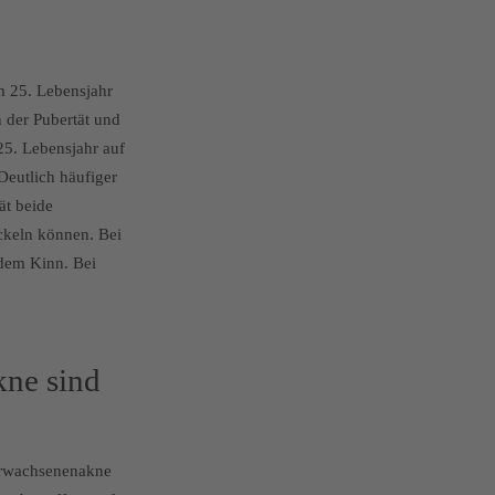
m 25. Lebensjahr
n der Pubertät und
 25. Lebensjahr auf
Deutlich häufiger
ät beide
ickeln können.
Bei
 dem Kinn. Bei
ne sind
 Erwachsenenakne