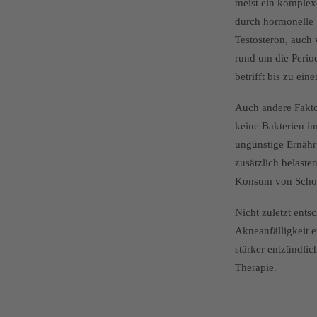
meist ein komplex
durch hormonelle
Testosteron, auch
rund um die Perio
betrifft bis zu ei
Auch andere Fakto
keine Bakterien im
ungünstige Ernähr
zusätzlich belast
Konsum von Schok
Nicht zuletzt ents
Akneanfälligkeit e
stärker entzündlic
Therapie.