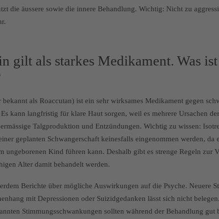
tzt die äussere sowie die innere Behandlung. Wichtig: Nicht zu aggressi
r.
in gilt als starkes Medikament. Was ist
?
her bekannt als Roaccutan) ist ein sehr wirksames Medikament gegen sch
Es kann langfristig für klare Haut sorgen, weil es mehrere Ursachen der
bermässige Talgproduktion und Entzündungen.
Wichtig zu wissen: Isotre
einer geplanten Schwangerschaft keinesfalls eingenommen werden, da 
m ungeborenen Kind führen kann. Deshalb gibt es strenge Regeln zur 
higen Alter damit behandelt werden.
serdem Berichte über mögliche Auswirkungen auf die Psyche. Neuere St
enhang mit Depressionen oder Suizidgedanken lässt sich nicht belegen.
annten Stimmungsschwankungen sollten während der Behandlung gut b