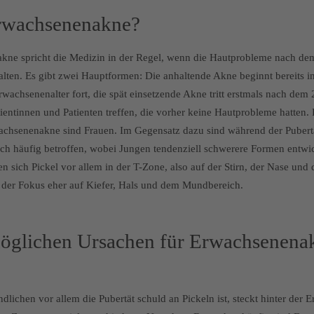
Erwachsenenakne?
ne spricht die Medizin in der Regel, wenn die Hautprobleme nach de
alten. Es gibt zwei Hauptformen: Die anhaltende Akne beginnt bereits i
 Erwachsenenalter fort, die spät einsetzende Akne tritt erstmals nach dem
entinnen und Patienten treffen, die vorher keine Hautprobleme hatten. 
achsenenakne sind Frauen. Im Gegensatz dazu sind während der Pubert
ich häufig betroffen, wobei Jungen tendenziell schwerere Formen entw
n sich Pickel vor allem in der T-Zone, also auf der Stirn, der Nase und
 der Fokus eher auf Kiefer, Hals und dem Mundbereich.
öglichen Ursachen für Erwachsenenak
lichen vor allem die Pubertät schuld an Pickeln ist, steckt hinter der