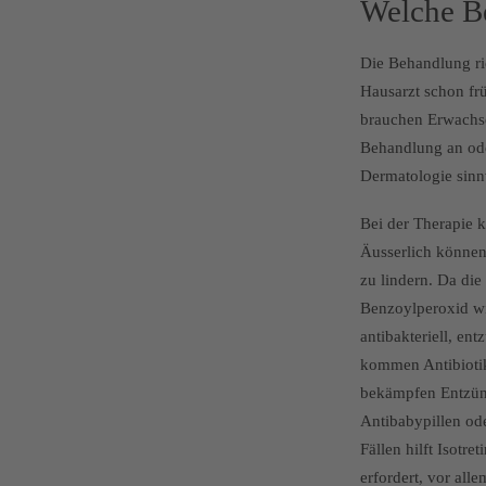
Welche Be
Die Behandlung ri
Hausarzt schon fr
brauchen Erwachse
Behandlung an oder
Dermatologie sinnv
Bei der Therapie 
Äusserlich können
zu lindern. Da die
Benzoylperoxid wi
antibakteriell, e
kommen Antibioti
bekämpfen Entzünd
Antibabypillen od
Fällen hilft Isotr
erfordert, vor al