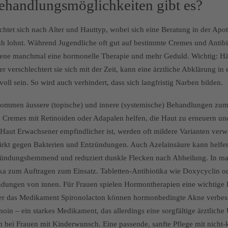
handlungsmöglichkeiten gibt es?
chtet sich nach Alter und Hauttyp, wobei sich eine Beratung in der Apo
üh lohnt. Während Jugendliche oft gut auf bestimmte Cremes und Antibi
ne manchmal eine hormonelle Therapie und mehr Geduld. Wichtig: Häl
 verschlechtert sie sich mit der Zeit, kann eine ärztliche Abklärung in e
oll sein. So wird auch verhindert, dass sich langfristig Narben bilden.
kommen äussere (topische) und innere (systemische) Behandlungen zum
 Cremes mit Retinoiden oder Adapalen helfen, die Haut zu erneuern u
 Haut Erwachsener empfindlicher ist, werden oft mildere Varianten verw
rkt gegen Bakterien und Entzündungen. Auch Azelainsäure kann helfen
ntzündungshemmend und reduziert dunkle Flecken nach Abheilung. In m
ka zum Auftragen zum Einsatz.
Tabletten-Antibiotika wie Doxycyclin o
ungen von innen. Für Frauen spielen Hormontherapien eine wichtige 
er das Medikament Spironolacton können hormonbedingte Akne verbes
etinoin – ein starkes Medikament, das allerdings eine sorgfältige ärztlic
lem bei Frauen mit Kinderwunsch.
Eine passende, sanfte Pflege mit nich