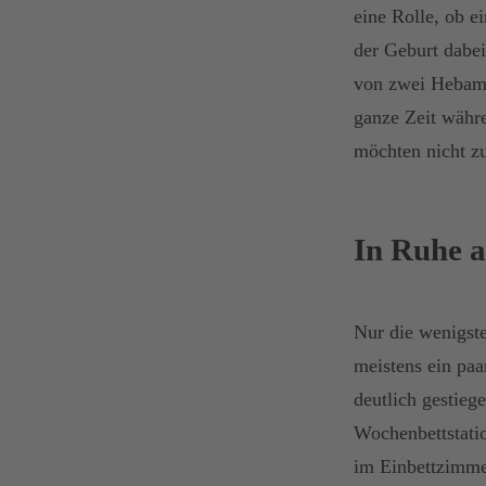
eine Rolle, ob e
der Geburt dabei
von zwei Hebamm
ganze Zeit währe
möchten nicht z
In Ruhe
Nur die wenigst
meistens ein paa
deutlich gestieg
Wochenbettstati
im Einbettzimme