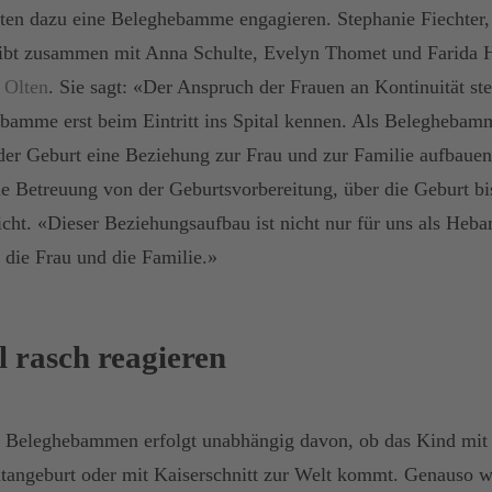
lten dazu eine Beleghebamme engagieren. Stephanie Fiechter,
bt zusammen mit Anna Schulte, Evelyn Thomet und Farida 
 Olten
. Sie sagt: «Der Anspruch der Frauen an Kontinuität ste
ebamme erst beim Eintritt ins Spital kennen. Als Belegheba
 der Geburt eine Beziehung zur Frau und zur Familie aufbaue
he Betreuung von der Geburtsvorbereitung, über die Geburt b
cht. «Dieser Beziehungsaufbau ist nicht nur für uns als Heb
 die Frau und die Familie.»
l rasch reagieren
 Beleghebammen erfolgt unabhängig davon, ob das Kind mit 
tangeburt oder mit Kaiserschnitt zur Welt kommt. Genauso we