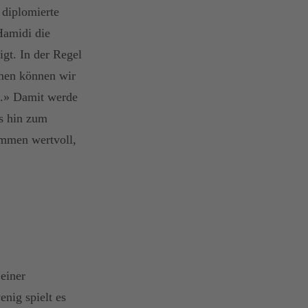
 diplomierte
Hamidi die
igt. In der Regel
mmen können wir
n.» Damit werde
is hin zum
ammen wertvoll,
einer
nig spielt es