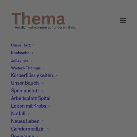
Unser Herz
Kopfsache
Zeitzonen
Weitere Themen
Körperflüssigkeiten
Thema
Unser Bauch
Spitalaustritt
Lebensanfang
Arbeitsplatz Spital
Leben mit Krebs
Notfall
Neues Leben
Gendermedizin