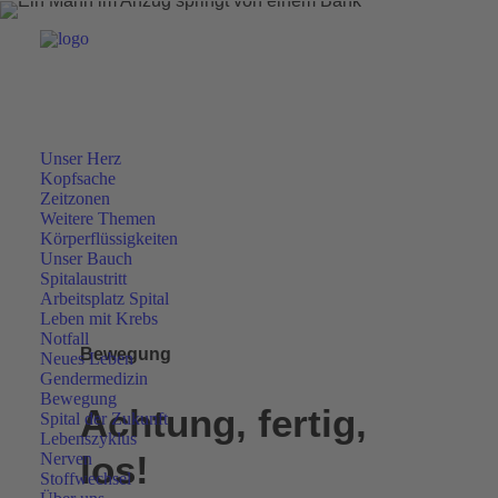
Unser Herz
Kopfsache
Zeitzonen
Weitere Themen
Körperflüssigkeiten
Unser Bauch
Spitalaustritt
Arbeitsplatz Spital
Leben mit Krebs
Notfall
Bewegung
Neues Leben
Gendermedizin
Bewegung
Achtung, fertig,
Spital der Zukunft
Lebenszyklus
los!
Nerven
Stoffwechsel