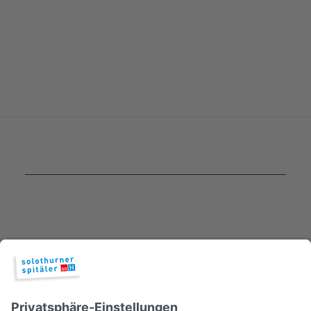
Die Solothurner Spitäler haben eine neue
Medizinstrategie. Eines der Ziele ist, das
Gesundheitsnetzwerk der Solothurner Spitäler
auszubauen. Was heisst das genau?