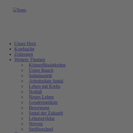
Unser Herz
Kopfsache
Zeitzonen
Weitere Themen
Körperflüssigkeiten
Unser Bauch
Spitalaustritt
Arbeitsplatz Spital
Leben mit Krebs
Notfall
Neues Leben
Gendermedizin
Bewegung
Spital der Zukunft
Lebenszyklus
Nerven
Stoffwechsel