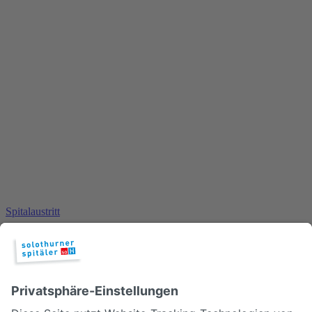
Spitalaustritt
Pflege: Bei uns laufen Informationen
zusammen
Die Planung des Austritts fängt bei uns bereits beim Eintritt an.
Natürlich ist es ein grosser Unterschied, ob es sich um eine betagte