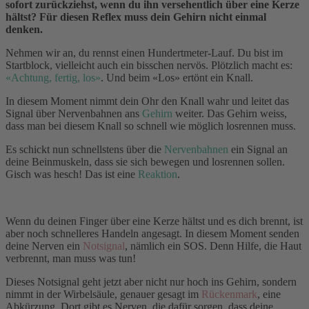
sofort zurückziehst, wenn du ihn versehentlich über eine Kerze
hältst? Für diesen Reflex muss dein Gehirn nicht einmal
denken.
Nehmen wir an, du rennst einen Hundertmeter-Lauf. Du bist im
Startblock, vielleicht auch ein bisschen nervös. Plötzlich macht es:
«Achtung, fertig, los»
. Und beim «Los» ertönt ein Knall.
In diesem Moment nimmt dein Ohr den Knall wahr und leitet das
Signal über Nervenbahnen ans
Gehirn
weiter. Das Gehirn weiss,
dass man bei diesem Knall so schnell wie möglich losrennen muss.
Es schickt nun schnellstens über die
Nervenbahnen
ein Signal an
deine Beinmuskeln, dass sie sich bewegen und losrennen sollen.
Gisch was hesch! Das ist eine
Reaktion
.
Wenn du deinen Finger über eine Kerze hältst und es dich brennt, ist
aber noch schnelleres Handeln angesagt. In diesem Moment senden
deine Nerven ein
Notsignal
, nämlich ein SOS. Denn Hilfe, die Haut
verbrennt, man muss was tun!
Dieses Notsignal geht jetzt aber nicht nur hoch ins Gehirn, sondern
nimmt in der Wirbelsäule, genauer gesagt im
Rückenmark
, eine
Abkürzung. Dort gibt es Nerven, die dafür sorgen, dass deine