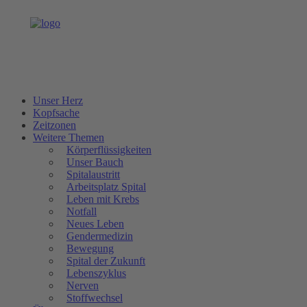
Unser Herz
Kopfsache
Zeitzonen
Weitere Themen
Körperflüssigkeiten
Unser Bauch
Spitalaustritt
Arbeitsplatz Spital
Leben mit Krebs
Notfall
Neues Leben
Gendermedizin
Bewegung
Spital der Zukunft
Lebenszyklus
Nerven
Stoffwechsel