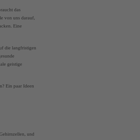
braucht das
le von uns darauf,
acken. Eine
f die langfristigen
 gesunde
ale geistige
en? Ein paar Ideen
 Gehirnzellen, und