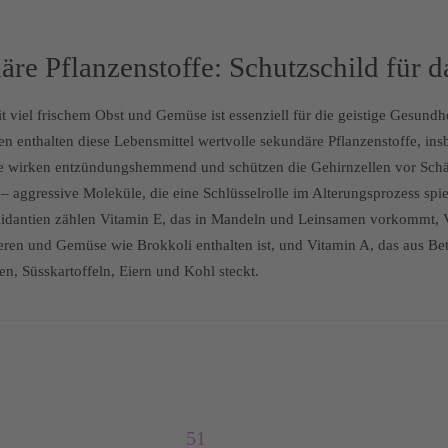
äre Pflanzenstoffe: Schutzschild für d
 viel frischem Obst und Gemüse ist essenziell für die geistige Gesundh
n enthalten diese Lebensmittel wertvolle sekundäre Pflanzenstoffe, in
ie wirken entzündungshemmend und schützen die Gehirnzellen vor Schä
 – aggressive Moleküle, die eine Schlüsselrolle im Alterungsprozess spi
xidantien zählen Vitamin E, das in Mandeln und Leinsamen vorkommt, V
eren und Gemüse wie Brokkoli enthalten ist, und Vitamin A, das aus Bet
en, Süsskartoffeln, Eiern und Kohl steckt.
51