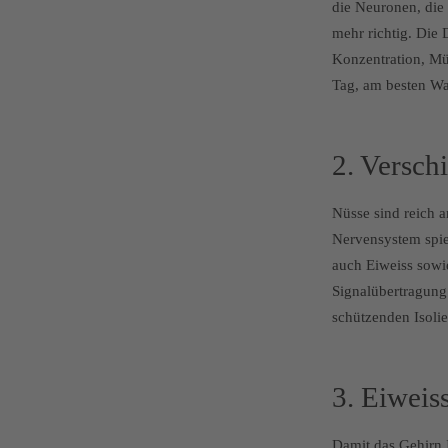
die Neuronen, die 
mehr richtig. Die
Konzentration, Mü
Tag, am besten Was
2. Versch
Nüsse sind reich a
Nervensystem spie
auch Eiweiss sowie
Signalübertragung
schützenden Isolie
3. Eiweis
Damit das Gehirn I