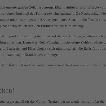
ch unserer grauen Zellen ist enorm: Einen Fünftel unserer Energie ver
 nur einen Bruchteil des Körpergewichts ausmacht. Zu Recht achten vie
fungen oder anstrengenden Arbeitstagen einen Snack in die Tasche zu p
hat nachweislich direkten Einfluss auf die Hirnleistung.
s sich, punkto Ernährung nicht nur auf die kurzfristigen, sondern auch au
ehirn zu achten. Denn wer viele Vitamine, hochwertige Kohlenhydrate,
ne und ausreichend Flüssigkeit zu sich nimmt, schafft die Basis für optim
t und kann sogar Krankheiten vorbeugen.
f dem Teller und im Glas landen, um unsere Denkzentrale zu unterstütz
inken!
it ist essenziell für das Gehirn. Trinken wir zu wenig, schrumpfen die