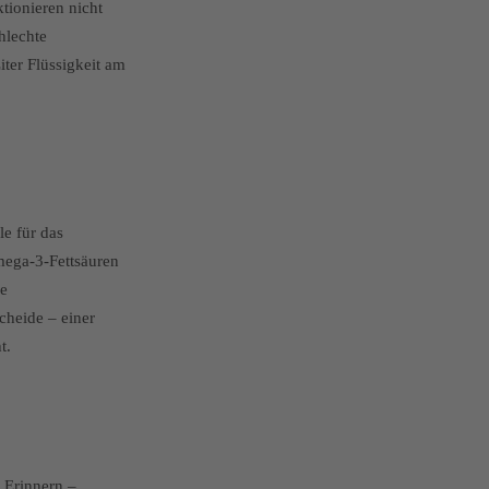
tionieren nicht
hlechte
ter Flüssigkeit am
le für das
mega-3-Fettsäuren
ie
cheide – einer
t.
 Erinnern –,