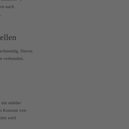
ern auch
.
ellen
eschmeidig. Davon
en verbunden.
ein stabiler
dem Konsum von
hirn wird