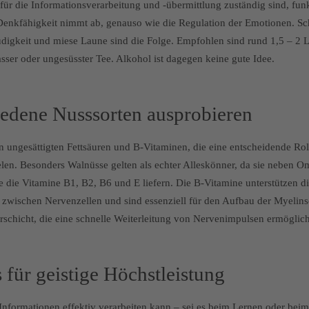
für die Informationsverarbeitung und -übermittlung zuständig sind, funk
 Denkfähigkeit nimmt ab, genauso wie die Regulation der Emotionen. Sc
digkeit und miese Laune sind die Folge. Empfohlen sind rund 1,5 – 2 Li
ser oder ungesüsster Tee. Alkohol ist dagegen keine gute Idee.
iedene Nusssorten ausprobieren
n ungesättigten Fettsäuren und B-Vitaminen, die eine entscheidende Rol
len. Besonders Walnüsse gelten als echter Alleskönner, da sie neben O
 die Vitamine B1, B2, B6 und E liefern. Die B-Vitamine unterstützen d
 zwischen Nervenzellen und sind essenziell für den Aufbau der Myelins
rschicht, die eine schnelle Weiterleitung von Nervenimpulsen ermöglich
s für geistige Höchstleistung
nformationen effektiv verarbeiten kann – sei es beim Lernen oder beim