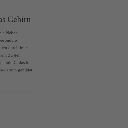
as Gehirn
eit. Neben
sbesondere
den durch freie
elen. Zu den
itamin C, das in
a-Carotin gebildet