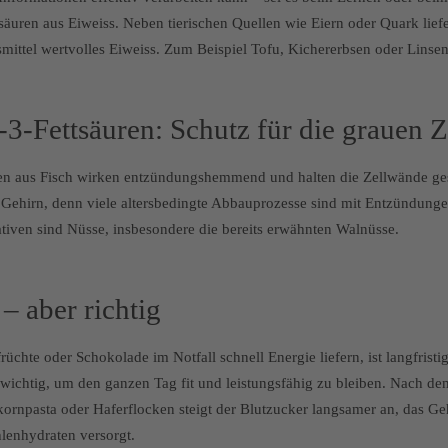
säuren aus Eiweiss. Neben tierischen Quellen wie Eiern oder Quark lief
mittel wertvolles Eiweiss. Zum Beispiel Tofu, Kichererbsen oder Linsen
3-Fettsäuren: Schutz für die grauen Z
en aus Fisch wirken entzündungshemmend und halten die Zellwände g
as Gehirn, denn viele altersbedingte Abbauprozesse sind mit Entzündung
ativen sind Nüsse, insbesondere die bereits erwähnten Walnüsse.
– aber richtig
chte oder Schokolade im Notfall schnell Energie liefern, ist langfristig 
 wichtig, um den ganzen Tag fit und leistungsfähig zu bleiben. Nach 
kornpasta oder Haferflocken steigt der Blutzucker langsamer an, das Ge
hlenhydraten versorgt.