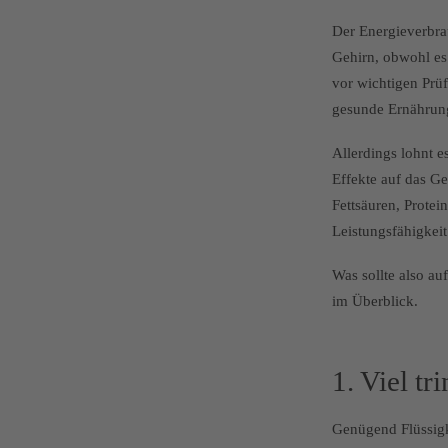
Der Energieverbrau
Gehirn, obwohl es
vor wichtigen Prü
gesunde Ernährung 
Allerdings lohnt e
Effekte auf das G
Fettsäuren, Protei
Leistungsfähigkei
Was sollte also au
im Überblick.
1. Viel tr
Genügend Flüssigke