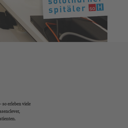
 so erleben viele
asenclever,
atienten.