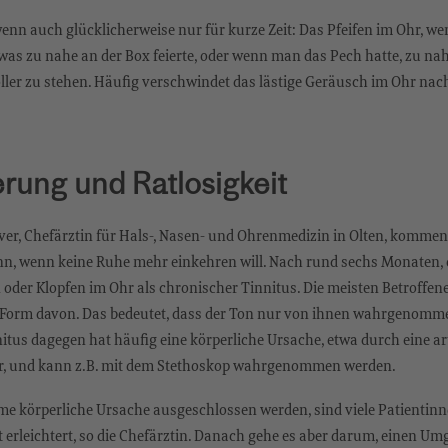
wenn auch glücklicherweise nur für kurze Zeit: Das Pfeifen im Ohr, 
as zu nahe an der Box feierte, oder wenn man das Pech hatte, zu na
öller zu stehen. Häufig verschwindet das lästige Geräusch im Ohr nach
erung und Ratlosigkeit
ver, Chefärztin für Hals-, Nasen- und Ohrenmedizin in Olten, kommen
n, wenn keine Ruhe mehr einkehren will. Nach rund sechs Monaten, erk
 oder Klopfen im Ohr als chronischer Tinnitus. Die meisten Betroffen
n Form davon. Das bedeutet, dass der Ton nur von ihnen wahrgenomm
nitus dagegen hat häufig eine körperliche Ursache, etwa durch eine art
, und kann z.B. mit dem Stethoskop wahrgenommen werden.
e körperliche Ursache ausgeschlossen werden, sind viele Patientin
erleichtert, so die Chefärztin. Danach gehe es aber darum, einen U