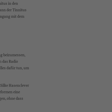
itus in den
ann der Tinnitus
 Umgang mit dem
ung beizumessen,
en das Radio
lles dafür tun, um
 Silke Hasenclever
ieformen eine
agen, ohne dass