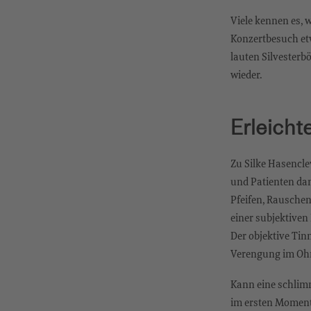
Viele kennen es, 
Konzertbesuch etw
lauten Silvesterb
wieder.
Erleicht
Zu Silke Hasencle
und Patienten dan
Pfeifen, Rauschen
einer subjektive
Der objektive Tin
Verengung im Ohr
Kann eine schlimm
im ersten Moment 