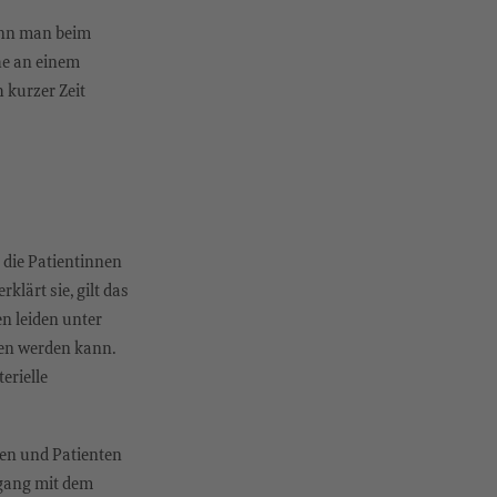
wenn man beim
he an einem
 kurzer Zeit
 die Patientinnen
lärt sie, gilt das
en leiden unter
en werden kann.
erielle
nen und Patienten
mgang mit dem