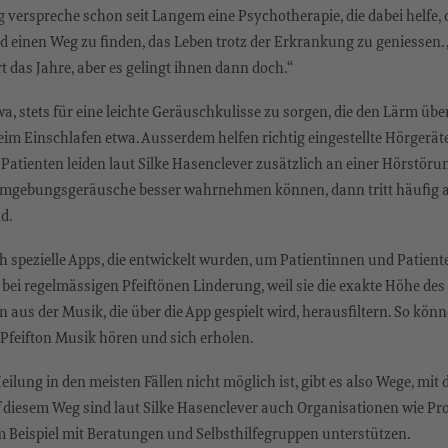
 verspreche schon seit Langem eine Psychotherapie, die dabei helfe,
d einen Weg zu finden, das Leben trotz der Erkrankung zu geniessen. 
t das Jahre, aber es gelingt ihnen dann doch.“
twa, stets für eine leichte Geräuschkulisse zu sorgen, die den Lärm übe
im Einschlafen etwa. Ausserdem helfen richtig eingestellte Hörgeräte
Patienten leiden laut Silke Hasenclever zusätzlich an einer Hörstöru
mgebungsgeräusche besser wahrnehmen können, dann tritt häufig a
d.
ch spezielle Apps, die entwickelt wurden, um Patientinnen und Patiente
 bei regelmässigen Pfeiftönen Linderung, weil sie die exakte Höhe de
 aus der Musik, die über die App gespielt wird, herausfiltern. So könn
Pfeifton Musik hören und sich erholen.
ilung in den meisten Fällen nicht möglich ist, gibt es also Wege, mit
f diesem Weg sind laut Silke Hasenclever auch Organisationen wie Pr
m Beispiel mit Beratungen und Selbsthilfegruppen unterstützen.