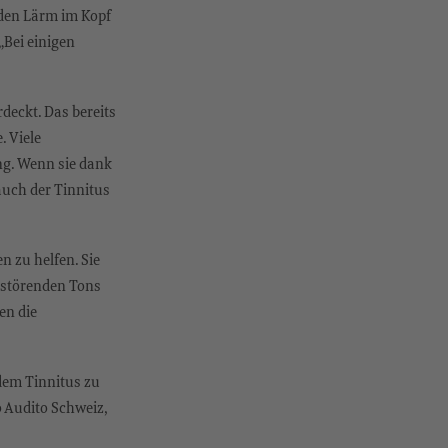
 den Lärm im Kopf
„Bei einigen
rdeckt. Das bereits
. Viele
ng. Wenn sie dank
uch der Tinnitus
n zu helfen. Sie
s störenden Tons
en die
 dem Tinnitus zu
o Audito Schweiz,