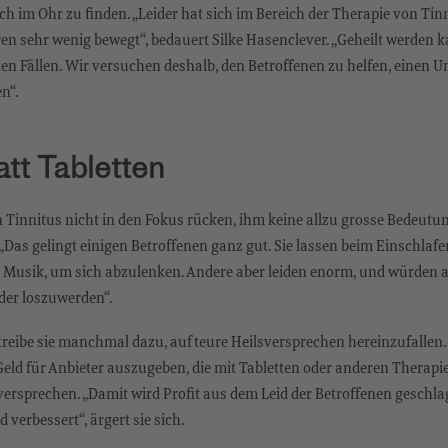
h im Ohr zu finden. „Leider hat sich im Bereich der Therapie von Tinn
n sehr wenig bewegt“, bedauert Silke Hasenclever. „Geheilt werden k
nen Fällen. Wir versuchen deshalb, den Betroffenen zu helfen, einen
n“.
att Tabletten
den Tinnitus nicht in den Fokus rücken, ihm keine allzu grosse Bedeut
 „Das gelingt einigen Betroffenen ganz gut. Sie lassen beim Einschlaf
 Musik, um sich abzulenken. Andere aber leiden enorm, und würden a
der loszuwerden“.
treibe sie manchmal dazu, auf teure Heilsversprechen hereinzufallen.
 Geld für Anbieter auszugeben, die mit Tabletten oder anderen Therap
versprechen. „Damit wird Profit aus dem Leid der Betroffenen geschl
 verbessert“, ärgert sie sich.