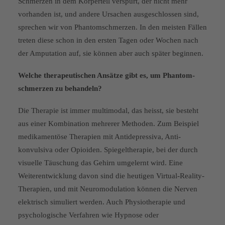
Schmerzen in dem Körperteil verspürt, der nicht mehr
vorhanden ist, und andere Ursachen ausgeschlossen sind,
sprechen wir von Phantomschmer­zen. In den meisten Fällen
treten diese schon in den ersten Tagen oder Wochen nach
der Amputation auf, sie können aber auch später begin­nen.
Welche therapeutischen Ansätze gibt es, um Phantom­
schmerzen zu behandeln?
Die Therapie ist immer multimodal, das heisst, sie besteht
aus einer Kombination mehrerer Methoden. Zum Beispiel
medikamentöse Therapien mit Antidepressiva, Anti-
konvulsiva oder Opioiden. Spie­geltherapie, bei der durch
visuelle Täuschung das Gehirn umgelernt wird. Eine
Weiterentwicklung davon sind die heutigen Virtual-Reali­ty-
Therapien, und mit Neuromodula­tion können die Nerven
elektrisch simuliert werden. Auch Physiothera­pie und
psychologische Verfahren wie Hypnose oder