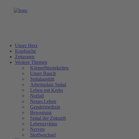
Unser Herz
Kopfsache
Zeitzonen
Weitere Themen
Körperflüssigkeiten
Unser Bauch
Spitalaustritt
Arbeitsplatz Spital
Leben mit Krebs
Notfall
Neues Leben
Gendermedizin
Bewegung
Spital der Zukunft
Lebenszyklus
Nerven
Stoffwechsel