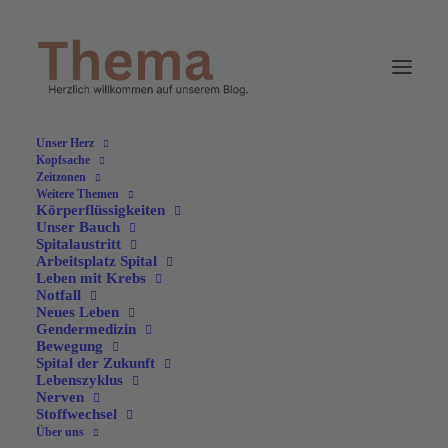
Unser Herz
Kopfsache
Zeitzonen
Weitere Themen
Körperflüssigkeiten
Unser Bauch
Spitalaustritt
Arbeitsplatz Spital
Thema
Leben mit Krebs
Notfall
Schmerz
Neues Leben
Gendermedizin
Bewegung
Spital der Zukunft
Schmerz betrifft uns alle – ob akut oder chronisch,
Lebenszyklus
körperlich oder seelisch. Doch Schmerz ist nicht gleich
Nerven
Stoffwechsel
Schmerz. In dieser Ausgabe erfahren Sie mehr über
Über uns
verschiedene Schmerzarten, ihre Ursachen und moderne